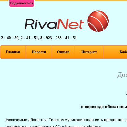
Подключиться
2 - 40 - 50, 2 - 41 - 51, 8 - 923 - 263 - 41 - 51
Главная
Новости
Оплата
Интернет
Кабе
До
о переходе обязательс
Уважаемые абоненты. Телекоммуникационная сеть предоставле
передается в управление АО «Тывасвязьинформ».