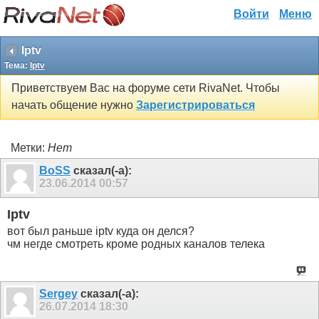
Войти
Меню
Iptv
Тема:
Iptv
Приветствуем Вас на форуме сети RivaNet. Чтобы
начать общение нужно
Зарегистрироваться
Метки:
Нет
BoSS
сказал(-а):
23.06.2014
00:57
Iptv
вот был раньше iptv куда он делся?
чм негде смотреть кроме родных каналов телека
Sergey
сказал(-а):
26.07.2014
18:30