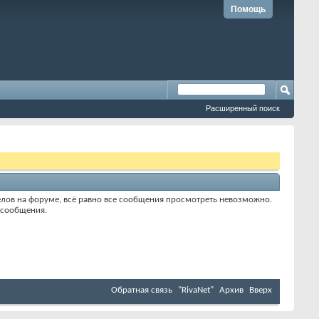
Помощь
Расширенный поиск
елов на форуме, всё равно все сообщения просмотреть невозможно.
е сообщения.
Обратная связь
"RivaNet"
Архив
Вверх