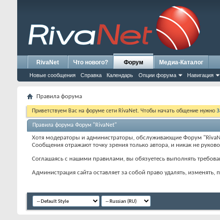
RivaNet
Что нового?
Форум
Медиа-Каталог
Новые сообщения
Справка
Календарь
Опции форума
Навигация
Правила форума
Приветствуем Вас на форуме сети RivaNet. Чтобы начать общение нужно
З
Правила форума Форум "RivaNet"
Хотя модераторы и администраторы, обслуживающие Форум "RivaNet
Сообщения отражают точку зрения только автора, и никак не руково
Соглашаясь с нашими правилами, вы обязуетесь выполнять требован
Администрация сайта оставляет за собой право удалять, изменять,