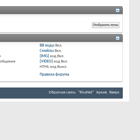
BB коды
Вкл.
Смайлы
Вкл.
я
[IMG]
код
Вкл.
ообщения
[VIDEO]
код
Вкл.
HTML код
Выкл.
Правила форума
Обратная связь
"RivaNet"
Архив
Вверх