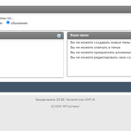
емы по...
ию
убыванию
Ваши права
Вы
не можете
создавать новые темы
Вы
не можете
отвечать в темах
Вы
не можете
прикреплять вложени
Вы
не можете
редактировать свои с
Текущее время:
23:20
. Часовой пояс GMT +8.
(C) ООО "ИТ Системы"