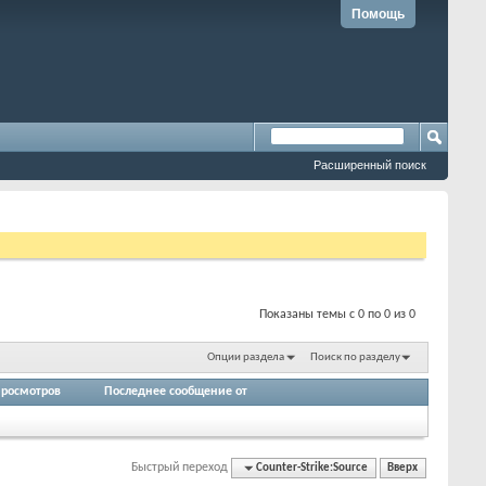
Помощь
Расширенный поиск
Показаны темы с 0 по 0 из 0
Опции раздела
Поиск по разделу
росмотров
Последнее сообщение от
Быстрый переход
Counter-Strike:Source
Вверх