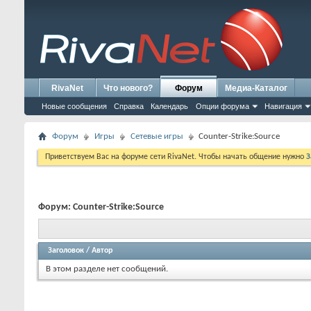
RivaNet
Что нового?
Форум
Медиа-Каталог
Новые сообщения
Справка
Календарь
Опции форума
Навигация
Форум
Игры
Сетевые игры
Counter-Strike:Source
Приветствуем Вас на форуме сети RivaNet. Чтобы начать общение нужно
З
Форум:
Counter-Strike:Source
Заголовок
/
Автор
В этом разделе нет сообщений.