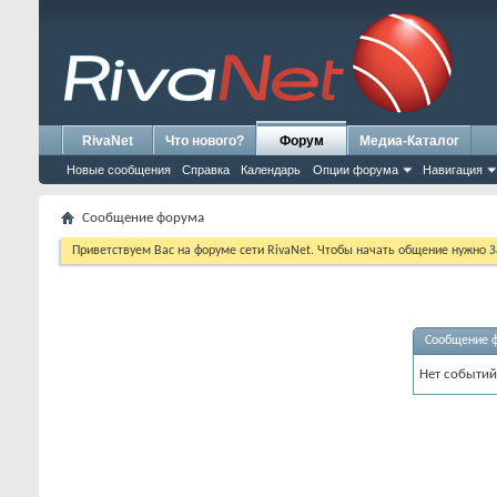
RivaNet
Что нового?
Форум
Медиа-Каталог
Новые сообщения
Справка
Календарь
Опции форума
Навигация
Сообщение форума
Приветствуем Вас на форуме сети RivaNet. Чтобы начать общение нужно
З
Сообщение 
Нет событий