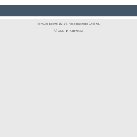
Текущее время:
03:59
. Часовой пояс GMT +8.
(C) ООО "ИТ Системы"