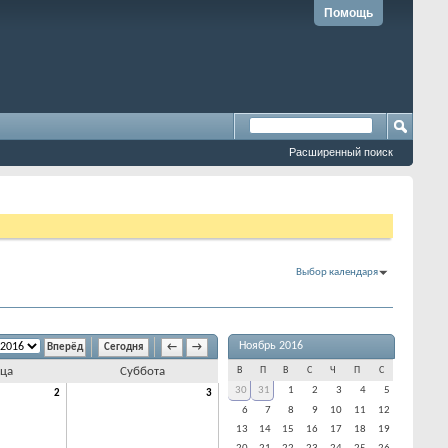
Помощь
Расширенный поиск
Выбор календаря
Ноябрь 2016
Сегодня
←
→
ца
Суббота
В
П
В
С
Ч
П
С
30
31
1
2
3
4
5
2
3
6
7
8
9
10
11
12
13
14
15
16
17
18
19