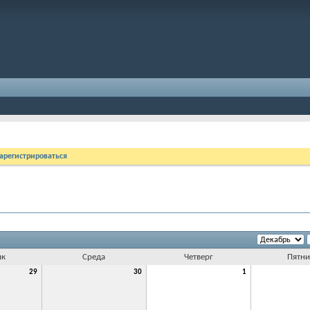
арегистрироваться
ик
Среда
Четверг
Пятни
29
30
1