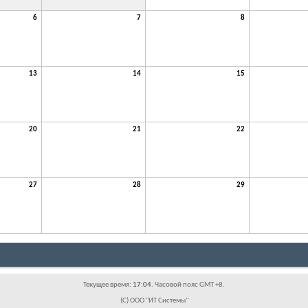
6
7
8
13
14
15
20
21
22
27
28
29
Текущее время:
17:04
. Часовой пояс GMT +8.
(C) ООО "ИТ Системы"