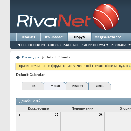
RivaNet
Что нового?
Форум
Медиа-Каталог
Новые сообщения
Справка
Календарь
Опции форума
Навигация
Календарь
Default Calendar
Приветствуем Вас на форуме сети RivaNet. Чтобы начать общение нужно
З
Default Calendar
Год
Месяц
Неделя
День
Декабрь 2016
Воскресенье
Понедельник
Вторн
→
27
28