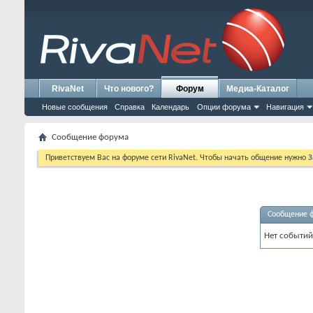
RivaNet
Что нового?
Форум
Медиа-Каталог
Новые сообщения
Справка
Календарь
Опции форума
Навигация
Сообщение форума
Приветствуем Вас на форуме сети RivaNet. Чтобы начать общение нужно
З
Сообщение 
Нет событий