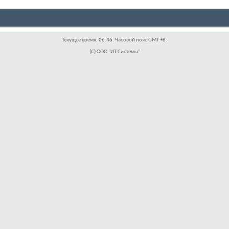
Текущее время:
06:46
. Часовой пояс GMT +8.
(C) ООО "ИТ Системы"