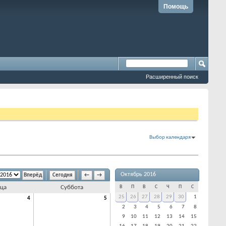
Помощь
Расширенный поиск
Выбор календаря
Октябрь 2016
Сегодня
←
→
ца
Суббота
В
П
В
С
Ч
П
С
25
26
27
28
29
30
1
4
5
2
3
4
5
6
7
8
9
10
11
12
13
14
15