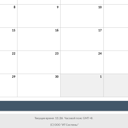
8
9
10
15
16
17
22
23
24
29
30
1
Текущее время:
11:26
. Часовой пояс GMT +8.
(C) ООО "ИТ Системы"