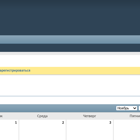
арегистрироваться
ик
Среда
Четверг
Пятни
1
2
3