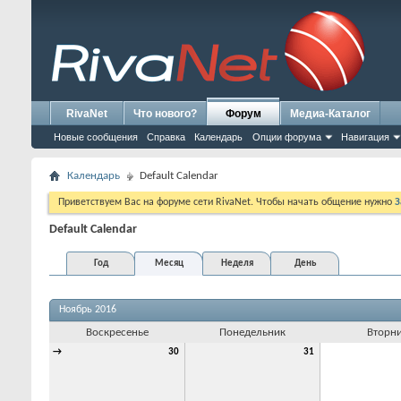
RivaNet
Что нового?
Форум
Медиа-Каталог
Новые сообщения
Справка
Календарь
Опции форума
Навигация
Календарь
Default Calendar
Приветствуем Вас на форуме сети RivaNet. Чтобы начать общение нужно
З
Default Calendar
Год
Месяц
Неделя
День
Ноябрь 2016
Воскресенье
Понедельник
Вторн
→
30
31