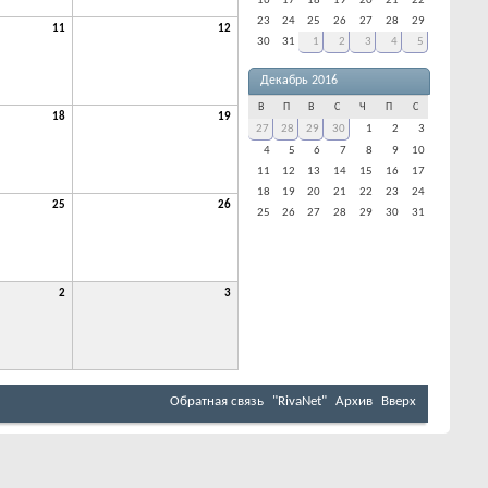
16
17
18
19
20
21
22
23
24
25
26
27
28
29
11
12
30
31
1
2
3
4
5
Декабрь 2016
В
П
В
С
Ч
П
С
18
19
27
28
29
30
1
2
3
4
5
6
7
8
9
10
11
12
13
14
15
16
17
18
19
20
21
22
23
24
25
26
25
26
27
28
29
30
31
2
3
Обратная связь
"RivaNet"
Архив
Вверх