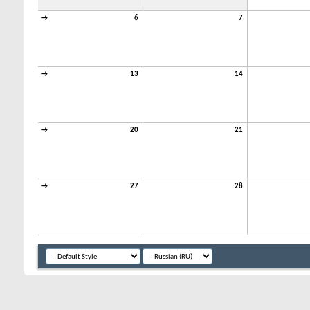
→
6
7
→
13
14
→
20
21
→
27
28