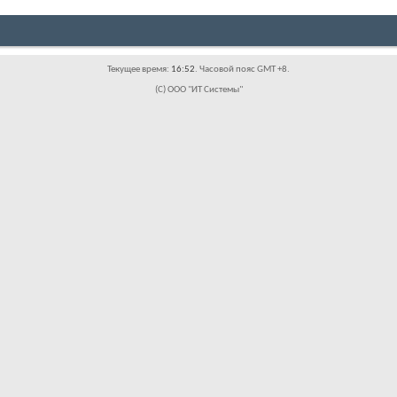
Текущее время:
16:52
. Часовой пояс GMT +8.
(C) ООО "ИТ Системы"