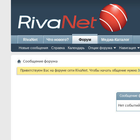
RivaNet
Что нового?
Форум
Медиа-Каталог
Новые сообщения
Справка
Календарь
Опции форума
Навигация
Сообщение форума
Приветствуем Вас на форуме сети RivaNet. Чтобы начать общение нужно
З
Сообщение 
Нет событий