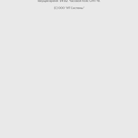
Текущее время:
14:02
. Часовой пояс GMT +8.
(C) ООО "ИТ Системы"