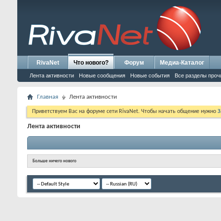
RivaNet
Что нового?
Форум
Медиа-Каталог
Лента активности
Новые сообщения
Новые события
Все разделы проч
Главная
Лента активности
Приветствуем Вас на форуме сети RivaNet. Чтобы начать общение нужно
З
Лента активности
Больше ничего нового