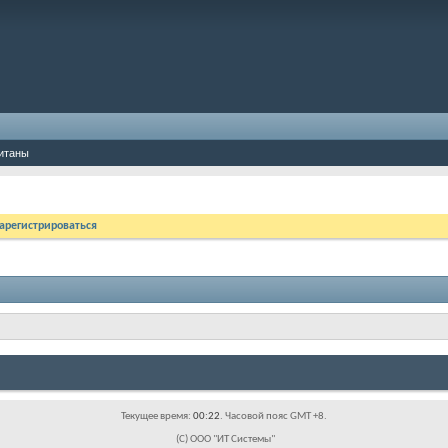
итаны
арегистрироваться
Текущее время:
00:22
. Часовой пояс GMT +8.
(C) ООО "ИТ Системы"