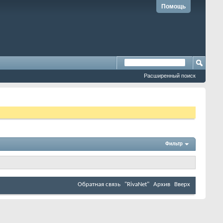
Помощь
Расширенный поиск
Фильтр
Обратная связь
"RivaNet"
Архив
Вверх