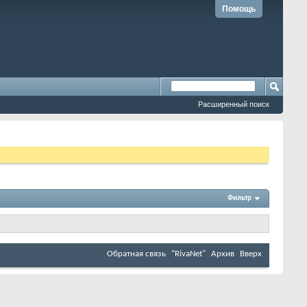
Помощь
Расширенный поиск
Фильтр
Обратная связь
"RivaNet"
Архив
Вверх