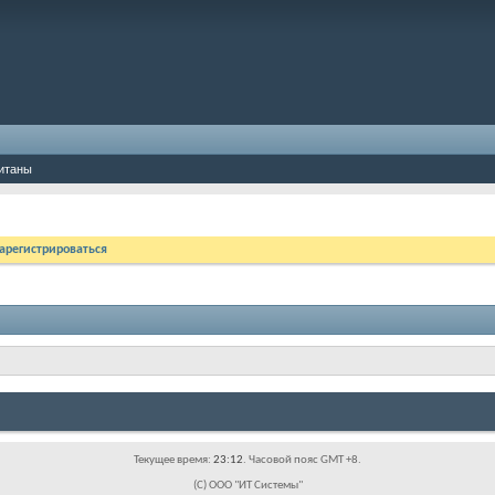
итаны
арегистрироваться
Текущее время:
23:12
. Часовой пояс GMT +8.
(C) ООО "ИТ Системы"