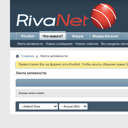
RivaNet
Что нового?
Форум
Медиа-Каталог
Лента активности
Новые сообщения
Новые события
Все разделы проч
Главная
Лента активности
Приветствуем Вас на форуме сети RivaNet. Чтобы начать общение нужно
З
Лента активности
Больше ничего нового