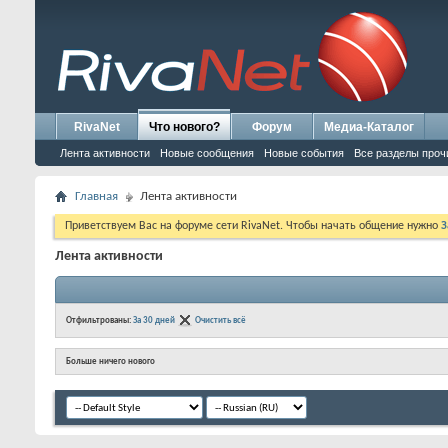
RivaNet
Что нового?
Форум
Медиа-Каталог
Лента активности
Новые сообщения
Новые события
Все разделы проч
Главная
Лента активности
Приветствуем Вас на форуме сети RivaNet. Чтобы начать общение нужно
З
Лента активности
Отфильтрованы:
За 30 дней
Очистить всё
Больше ничего нового