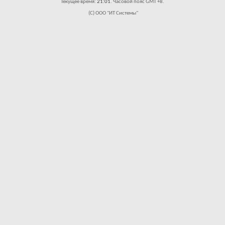
Текущее время:
21:01
. Часовой пояс GMT +8.
(C) ООО "ИТ Системы"