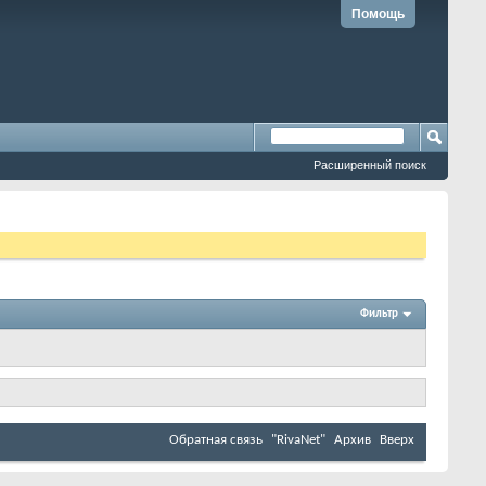
Помощь
Расширенный поиск
Фильтр
Обратная связь
"RivaNet"
Архив
Вверх