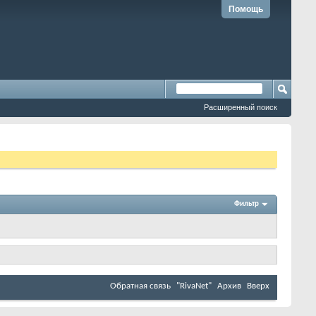
Помощь
Расширенный поиск
Фильтр
Обратная связь
"RivaNet"
Архив
Вверх