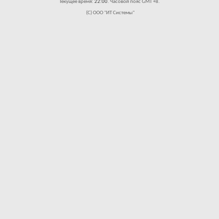
Текущее время:
22:00
. Часовой пояс GMT +8.
(C) ООО "ИТ Системы"