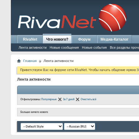
RivaNet
Что нового?
Форум
Медиа-Каталог
Лента активности
Новые сообщения
Новые события
Все разделы проч
Главная
Лента активности
Приветствуем Вас на форуме сети RivaNet. Чтобы начать общение нужно
З
Лента активности
Отфильтрованы:
Популярные
За 7 дней
Очистить всё
Больше ничего нового